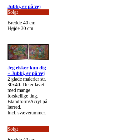
Jubbi, er på vej
Solgt
Bredde 40 cm
Højde 30 cm
Jeg elsker kun dig
+ Jubbi, er på vej
2 glade malerier str.
30x40. De er lavet
med mange
forskellige ting.
Blandform/Acryl på
lærred.
Incl. svæverammer.
Solgt
Bredde 40 cm