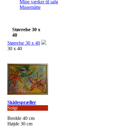
Mine værker til salg
Musemåtte
Størrelse 30 x
40
Størrelse 30 x 40
30 x 40
Skidespræller
Solgt
Bredde 40 cm
Højde 30 cm