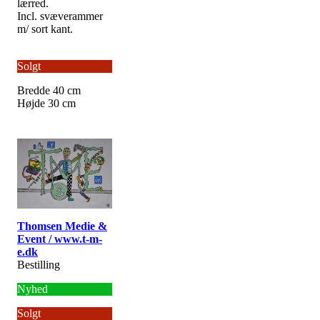
lærred.
Incl. svæverammer
m/ sort kant.
Solgt
Bredde 40 cm
Højde 30 cm
Thomsen Medie &
Event / www.t-m-
e.dk
Bestilling
Nyhed
Solgt