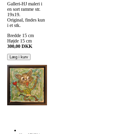
Galleri-HJ maleri i
en sort ramme str.
19x19.
Original, findes kun
i et stk.
Bredde
15
cm
Højde
15
cm
300,00
DKK
Læg i kurv