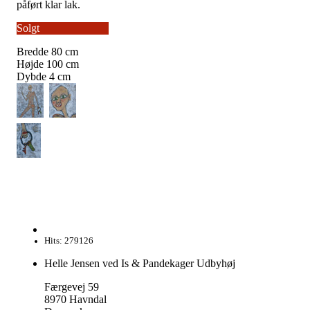
påført klar lak.
Solgt
Bredde
80
cm
Højde
100
cm
Dybde
4
cm
Hits: 279126
Helle Jensen ved Is & Pandekager Udbyhøj
Færgevej 59
8970 Havndal