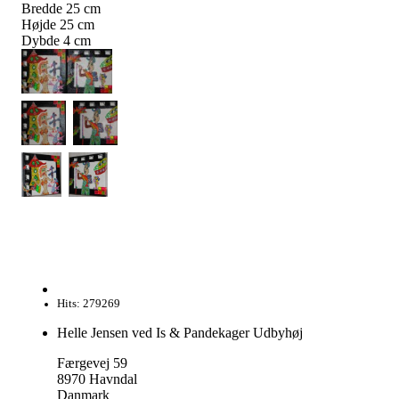
Bredde
25
cm
Højde
25
cm
Dybde
4
cm
Hits: 279269
Helle Jensen ved Is & Pandekager Udbyhøj
Færgevej 59
8970 Havndal
Danmark