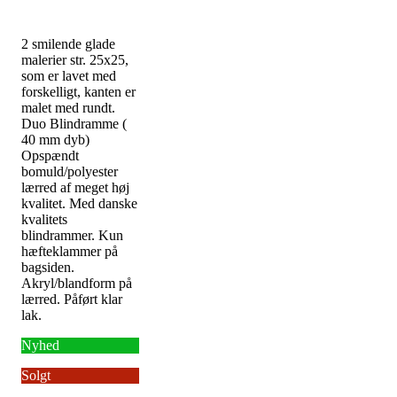
2 smilende glade
malerier str. 25x25,
som er lavet med
forskelligt, kanten er
malet med rundt.
Duo Blindramme (
40 mm dyb)
Opspændt
bomuld/polyester
lærred af meget høj
kvalitet. Med danske
kvalitets
blindrammer. Kun
hæfteklammer på
bagsiden.
Akryl/blandform på
lærred. Påført klar
lak.
Nyhed
Solgt