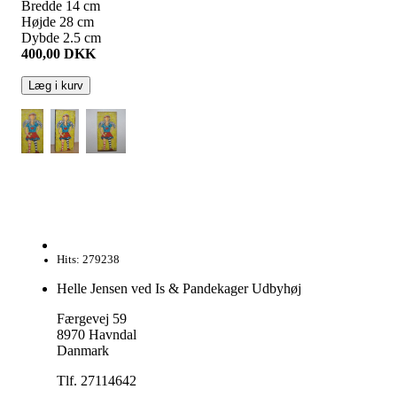
Bredde
14
cm
Højde
28
cm
Dybde
2.5
cm
400,00
DKK
Læg i kurv
Hits: 279238
Helle Jensen ved Is & Pandekager Udbyhøj
Færgevej 59
8970 Havndal
Danmark
Tlf. 27114642