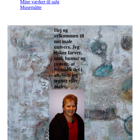
Mine værker til salg
Musemåtte
Hej og
velkommen til
mit male
univers. Jeg
elsker farver,
smil, humor og
prøver, at
formidle det i
alt, som jeg
tegner eller
maler.