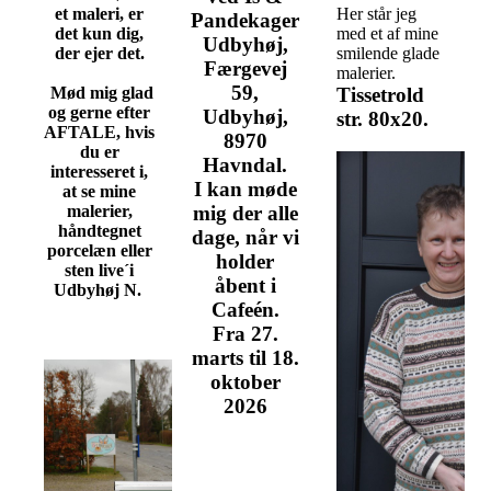
et maleri, er
Her står jeg
Pandekager
det kun dig,
med et af mine
Udbyhøj,
der ejer det.
smilende glade
Færgevej
malerier.
59,
Mød mig glad
Tissetrold
og gerne efter
Udbyhøj,
str. 80x20.
AFTALE, hvis
8970
du er
Havndal.
interesseret i,
I kan møde
at se mine
malerier,
mig der alle
håndtegnet
dage, når vi
porcelæn eller
holder
sten live´i
åbent i
Udbyhøj N.
Cafeén.
Fra 27.
marts til 18.
oktober
2026