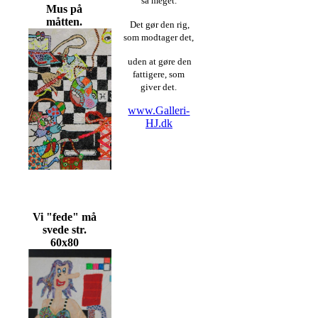
så meget.
Mus på
måtten.
Det gør den rig,
som modtager det,
uden at gøre den
fattigere, som
giver det.
www.Galleri-
HJ.dk
Vi "fede" må
svede str.
60x80