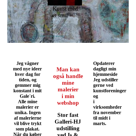
Kunst med
et smil
direkte fra
kunstneren
Jeg vågner
Opdaterer
med nye ideer
Man kan
dagligt min
hver dag for
hjemmeside
også handle
tiden, og
Jeg udstiller
mine
gemmer mig
gerne ved
malerier
konstant i mit
kunstforeninger
i min
Gale´ri.
og
Alle mine
i
webshop
malerier er
virksomheder
unika. Ingen
fra november
Stor fast
af malerierne
til midt i
Galleri-HJ
vil blive trykt
marts.
udstilling
som plakat.
Når du køber
ved Is &