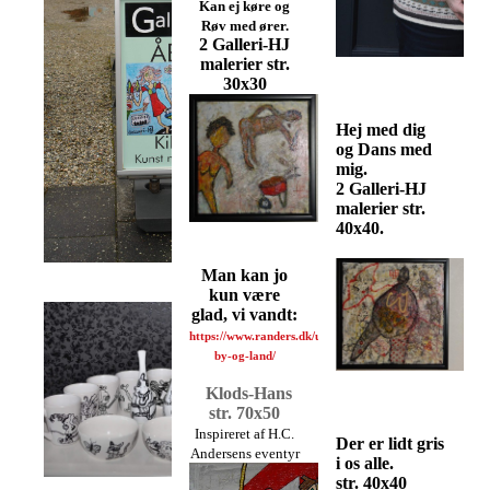
Kan ej køre og
Røv med ører.
2 Galleri-HJ
malerier str.
30x30
Hej med dig
og Dans med
mig.
2 Galleri-HJ
malerier str.
40x40.
Man kan jo
kun være
glad, vi vandt:
https://www.randers.dk/udvikling-
by-og-land/
Klods-Hans
str. 70x50
Inspireret af H.C.
Der er lidt gris
Andersens eventyr
i os alle.
str. 40x40