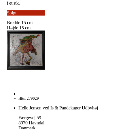
i et stk.
Solgt
Bredde
15
cm
Højde
15
cm
Hits: 279629
Helle Jensen ved Is & Pandekager Udbyhøj
Færgevej 59
8970 Havndal
Danmark