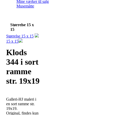
Mine værker til salg
Musemåtte
Størrelse 15 x
15
Størrelse 15 x 15
15 x 15
Klods
344 i sort
ramme
str. 19x19
Galleri-HJ maleri i
en sort ramme str.
19x19.
Original, findes kun